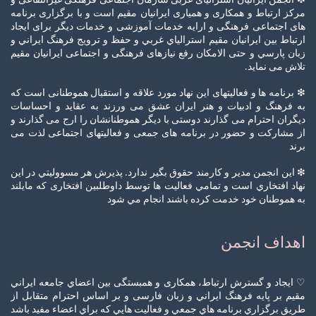
❇ انجمن ایرانیان استرالیای غربی سازمان اجتماعی فرهنگی غیرانتفاعی و
مرکز ارتباط و همکاری و همیاری ایرانیان مقیم است و با برگزاری برنامه
های اجتماعی فرهنگی و ارایه خدمات آموزشی و خدمات دیگر برای ایجاد
ارتباط بين ايرانيان مقيم استرالياي غربي و حفظ و ترويج فرهنگ ايراني و
زبان پارسي و حتی الامکان رفع نیازهای فرهنگی و اجتماعی ایرانیان مقیم
تلاش می نماید.
❇ برنامه ها و فعالیتهای این نهاد مورد علاقه و استقبال هموطنانی است که
به فرهنگ و ادبیات و هنر ایران عشق می ورزند به عقاید و احساسات
دیگران احترام می گذارند دوستی با دیگر هموطنانشان را ارج می گذارند و
از مشارکت و حضور در برنامه های جمعی و فعالیتهای اجتماعی لذت می
برند
❇ این انجمن مدير و كارمند حقوق بگير ندارد. پذيرش هر مسووليتي در این
نهاد افتخاري است و تمامي فعاليت ها توسط داوطلبین افتخاری كه مايلند
به هموطنان خود خدمت كرده باشند انجام مي شود
اهداف انجمن
♡ ايجاد و گسترش ارتباط، همکاری و همبستگی بين اعضاي جامعه ايراني
مقيم بر پايه فرهنگ ايراني و زبان فارسی و بر اساس احترام متقابل از
طریق برگزاري برنامه هاي جمعي و فعالیت هايي كه براي اعضاء مفيد باشد