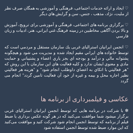
♡ ایجاد و ارائه خدمات اجتماعی، فرهنگی و آموزشی به همگان صرف نظر
از ملیت، نژاد، مذهب ، جنس، سن و گرايش هاي ديگر
♡ برگزاری برنامه های اجتماعی، فرهنگی و آموزشی برای ترویج، آموزش
و بالا بردن آگاهی مخاطبين در زمینه فرهنگ غني ايراني، هنر، ادبیات و زبان
فارسي
♡ انجمن ایرانیان استرالیای غربی يك سازمان مستقل و مردمي است كه
توسط خانواده هاي ايراني مقيم ايجاد شده و مديريت مي شود و هيچگونه
پشتوانه مالي و درآمد و بودجه اي بجز ياري اعضاء و پشتيباني و حمايت
مادي و معنوي ایشان ندارد و كليه فعاليت هاي اين سازمان با اين روش كه
“هر فعاليتي با اتكاي به اعضاي داوطلب انجام شود” و “هزينه هر فعاليتي
نظير اجاره محل و بيمه و غيره از خود آن فعاليت تامين گردد” انجام می
گردد
عکاسی و فیلمبرداری از برنامه ها
❇ با شرکت در برنامه هایی که توسط انجمن ایرانیان استرالیای غربی
برگزار میشود شما موافقت می‌کنید که در هر گونه عکس‌ برداری یا ضبط‌
فیلم از برنامه که توسط انجمن انجام شود شرکت کنید و موافقت می‌کنید
که این موارد ضبط شده توسط انجمن استفاده شود