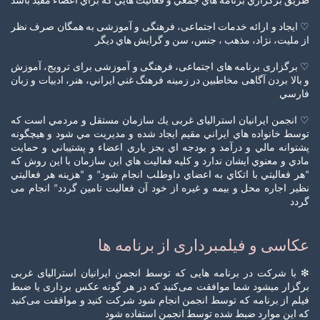
طریق برگزاري برنامه هاي جمعي و فعالیت هايي كه براي اعضاء مفيد باشد
♡ ایجاد و ارائه خدمات اجتماعی، فرهنگی و آموزشی به همگان صرف نظر
از ملیت، نژاد، مذهب ، جنس، سن و گرايش هاي ديگر
♡ برگزاری برنامه های اجتماعی، فرهنگی و آموزشی برای ترویج، آموزش
و بالا بردن آگاهی مخاطبين در زمینه فرهنگ غني ايراني، هنر، ادبیات و زبان
فارسي
♡ انجمن ایرانیان استرالیای غربی يك سازمان مستقل و مردمي است كه
توسط خانواده هاي ايراني مقيم ايجاد شده و مديريت مي شود و هيچگونه
پشتوانه مالي و درآمد و بودجه اي بجز ياري اعضاء و پشتيباني و حمايت
مادي و معنوي ایشان ندارد و كليه فعاليت هاي اين سازمان با اين روش كه
“هر فعاليتي با اتكاي به اعضاي داوطلب انجام شود” و “هزينه هر فعاليتي
نظير اجاره محل و بيمه و غيره از خود آن فعاليت تامين گردد” انجام می
گردد
عکاسی و فیلمبرداری از برنامه ها
❇ با شرکت در برنامه هایی که توسط انجمن ایرانیان استرالیای غربی
برگزار میشود شما موافقت می‌کنید که در هر گونه عکس‌ برداری یا ضبط‌
فیلم از برنامه که توسط انجمن انجام شود شرکت کنید و موافقت می‌کنید
که این موارد ضبط شده توسط انجمن استفاده شود