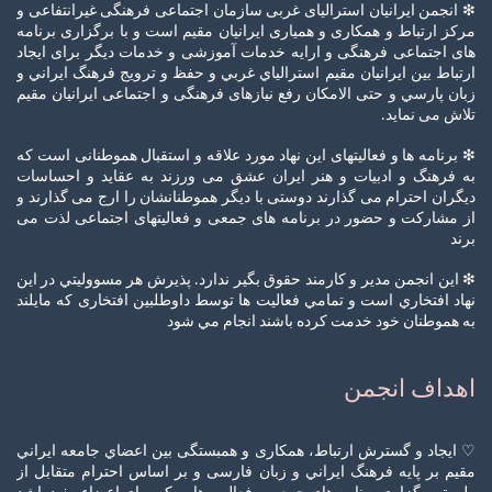
❇ انجمن ایرانیان استرالیای غربی سازمان اجتماعی فرهنگی غیرانتفاعی و
مرکز ارتباط و همکاری و همیاری ایرانیان مقیم است و با برگزاری برنامه
های اجتماعی فرهنگی و ارایه خدمات آموزشی و خدمات دیگر برای ایجاد
ارتباط بين ايرانيان مقيم استرالياي غربي و حفظ و ترويج فرهنگ ايراني و
زبان پارسي و حتی الامکان رفع نیازهای فرهنگی و اجتماعی ایرانیان مقیم
تلاش می نماید.
❇ برنامه ها و فعالیتهای این نهاد مورد علاقه و استقبال هموطنانی است که
به فرهنگ و ادبیات و هنر ایران عشق می ورزند به عقاید و احساسات
دیگران احترام می گذارند دوستی با دیگر هموطنانشان را ارج می گذارند و
از مشارکت و حضور در برنامه های جمعی و فعالیتهای اجتماعی لذت می
برند
❇ این انجمن مدير و كارمند حقوق بگير ندارد. پذيرش هر مسووليتي در این
نهاد افتخاري است و تمامي فعاليت ها توسط داوطلبین افتخاری كه مايلند
به هموطنان خود خدمت كرده باشند انجام مي شود
اهداف انجمن
♡ ايجاد و گسترش ارتباط، همکاری و همبستگی بين اعضاي جامعه ايراني
مقيم بر پايه فرهنگ ايراني و زبان فارسی و بر اساس احترام متقابل از