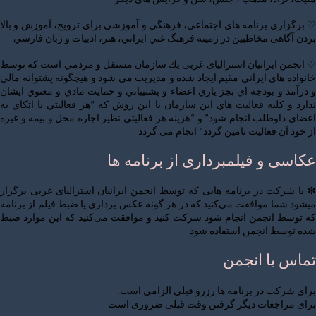
♡ برگزاری برنامه های اجتماعی، فرهنگی و آموزشی برای ترویج، آموزش و بالا
بردن آگاهی مخاطبين در زمینه فرهنگ غني ايراني، هنر، ادبیات و زبان فارسي
♡ انجمن ایرانیان استرالیای غربی يك سازمان مستقل و مردمي است كه توسط
خانواده هاي ايراني مقيم ايجاد شده و مديريت مي شود و هيچگونه پشتوانه مالي
و درآمد و بودجه اي بجز ياري اعضاء و پشتيباني و حمايت مادي و معنوي ایشان
ندارد و كليه فعاليت هاي اين سازمان با اين روش كه “هر فعاليتي با اتكاي به
اعضاي داوطلب انجام شود” و “هزينه هر فعاليتي نظير اجاره محل و بيمه و غيره
از خود آن فعاليت تامين گردد” انجام می گردد
عکاسی و فیلمبرداری از برنامه ها
❇ با شرکت در برنامه هایی که توسط انجمن ایرانیان استرالیای غربی برگزار
میشود شما موافقت می‌کنید که در هر گونه عکس‌ برداری یا ضبط‌ فیلم از برنامه
که توسط انجمن انجام شود شرکت کنید و موافقت می‌کنید که این موارد ضبط
شده توسط انجمن استفاده شود
تماس با انجمن
برای شرکت در برنامه ها رزرو قبلی الزامی است.
برای مراجعات دیگر گرفتن وقت قبلی ضروری است