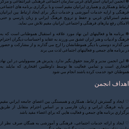
❇ انجمن ایرانیان استرالیای غربی سازمان اجتماعی فرهنگی غیرانتفاعی و مرکز
ارتباط و همکاری و همیاری ایرانیان مقیم است و با برگزاری برنامه های اجتماعی
فرهنگی و ارایه خدمات آموزشی و خدمات دیگر برای ایجاد ارتباط بين ايرانيان
مقيم استرالياي غربي و حفظ و ترويج فرهنگ ايراني و زبان پارسي و حتی
الامکان رفع نیازهای فرهنگی و اجتماعی ایرانیان مقیم تلاش می نماید.
❇ برنامه ها و فعالیتهای این نهاد مورد علاقه و استقبال هموطنانی است که به
فرهنگ و ادبیات و هنر ایران عشق می ورزند به عقاید و احساسات دیگران احترام
می گذارند دوستی با دیگر هموطنانشان را ارج می گذارند و از مشارکت و حضور
در برنامه های جمعی و فعالیتهای اجتماعی لذت می برند
❇ این انجمن مدير و كارمند حقوق بگير ندارد. پذيرش هر مسووليتي در این نهاد
افتخاري است و تمامي فعاليت ها توسط داوطلبین افتخاری كه مايلند به
هموطنان خود خدمت كرده باشند انجام مي شود
اهداف انجمن
♡ ايجاد و گسترش ارتباط، همکاری و همبستگی بين اعضاي جامعه ايراني مقيم
بر پايه فرهنگ ايراني و زبان فارسی و بر اساس احترام متقابل از طریق
برگزاري برنامه هاي جمعي و فعالیت هايي كه براي اعضاء مفيد باشد
♡ ایجاد و ارائه خدمات اجتماعی، فرهنگی و آموزشی به همگان صرف نظر از
ملیت، نژاد، مذهب ، جنس، سن و گرايش هاي ديگر