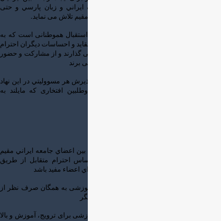
مقيم استرالياي غربي و حفظ و ترويج فرهنگ ايراني و زبان پارسي و حتی
الامکان رفع نیازهای فرهنگی و اجتماعی ایرانیان مقیم تلاش می نماید.
❇ برنامه ها و فعالیتهای این نهاد مورد علاقه و استقبال هموطنانی است که به
فرهنگ و ادبیات و هنر ایران عشق می ورزند به عقاید و احساسات دیگران احترام
می گذارند دوستی با دیگر هموطنانشان را ارج می گذارند و از مشارکت و حضور
در برنامه های جمعی و فعالیتهای اجتماعی لذت می برند
❇ این انجمن مدير و كارمند حقوق بگير ندارد. پذيرش هر مسووليتي در این نهاد
افتخاري است و تمامي فعاليت ها توسط داوطلبین افتخاری كه مايلند به
هموطنان خود خدمت كرده باشند انجام مي شود
اهداف انجمن
♡ ايجاد و گسترش ارتباط، همکاری و همبستگی بين اعضاي جامعه ايراني مقيم
بر پايه فرهنگ ايراني و زبان فارسی و بر اساس احترام متقابل از طریق
برگزاري برنامه هاي جمعي و فعالیت هايي كه براي اعضاء مفيد باشد
♡ ایجاد و ارائه خدمات اجتماعی، فرهنگی و آموزشی به همگان صرف نظر از
ملیت، نژاد، مذهب ، جنس، سن و گرايش هاي ديگر
♡ برگزاری برنامه های اجتماعی، فرهنگی و آموزشی برای ترویج، آموزش و بالا