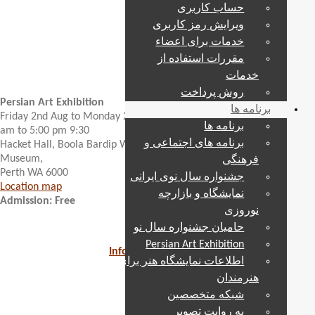
حساب کاربری
ویرایش رمز کاربری
خدمات برای اعضاء
مقررات استفاده از
خدمات
روش پرداخت
Persian Art Exhibition
برنامه ها
Friday 2nd Aug to Monday 2nd Sep 2024
برنامه ها
9:30 am to 5:00 pm
برنامه های اجتماعی و
Hacket Hall, Boola Bardip WA
Venue: Perth Cultural Centre,
Museum,
فرهنگی
Perth WA 6000
جشنواره سال نوی ایرانی
Location map
نمایشگاه و بازارچه
Admission: Free
نوروزی
حامیان جشنواره سال نو
Persian Art Exhibition
Info for Participant Artists and Registration
اطلاعات نمایشگاه هنر برای
هنرمندان
About the Exhibition
شبکه متخصصین
به روایت تصویر