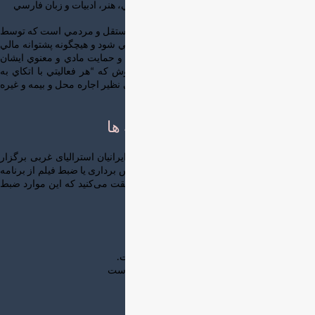
بردن آگاهی مخاطبين در زمینه فرهنگ غني ايراني، هنر، ادبیات و زبان فارسي
♡ انجمن ایرانیان استرالیای غربی يك سازمان مستقل و مردمي است كه توسط
خانواده هاي ايراني مقيم ايجاد شده و مديريت مي شود و هيچگونه پشتوانه مالي
و درآمد و بودجه اي بجز ياري اعضاء و پشتيباني و حمايت مادي و معنوي ایشان
ندارد و كليه فعاليت هاي اين سازمان با اين روش كه “هر فعاليتي با اتكاي به
اعضاي داوطلب انجام شود” و “هزينه هر فعاليتي نظير اجاره محل و بيمه و غيره
از خود آن فعاليت تامين گردد” انجام می گردد
عکاسی و فیلمبرداری از برنامه ها
❇ با شرکت در برنامه هایی که توسط انجمن ایرانیان استرالیای غربی برگزار
میشود شما موافقت می‌کنید که در هر گونه عکس‌ برداری یا ضبط‌ فیلم از برنامه
که توسط انجمن انجام شود شرکت کنید و موافقت می‌کنید که این موارد ضبط
شده توسط انجمن استفاده شود
تماس با انجمن
برای شرکت در برنامه ها رزرو قبلی الزامی است.
برای مراجعات دیگر گرفتن وقت قبلی ضروری است
انجمن ایرانیان. صندوق پستی ۱۱۸۷
کنینگ بریج. اپل کراس. کد پستی ۶۱۵۳