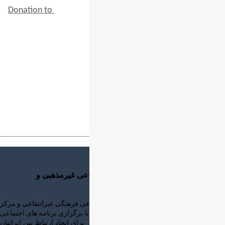
Donation to
ICWA
$
50.00
Shopping Cart
My Account
Order a Service
Login to account
Set or Reset password
Log out
در باره انجمن
سازمان اجتماعی فرهنگی مستقل غیرانتفاعی غیرمذهبی و
غیرسیاسی
❇ انجمن ایرانیان استرالیای غربی سازمان اجتماعی فرهنگی غیرانتفاعی و مرکز
ارتباط و همکاری و همیاری ایرانیان مقیم است و با برگزاری برنامه های اجتماعی
فرهنگی و ارایه خدمات آموزشی و خدمات دیگر برای ایجاد ارتباط بين ايرانيان