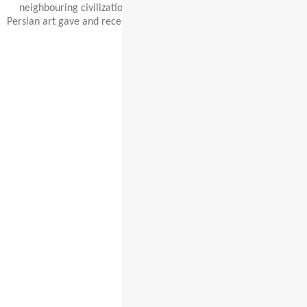
neighbouring civilizations have been very important, and latterly
Persian art gave and received major influences as part of the wider
styles of Islamic art.